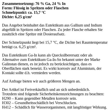
Zusammensetzung: 76 % Ga, 24 % In
Form: Flüssig in Spritzen oder Flaschen
Schmelzpunkt: ca. 15,7 °C
Dichte: 6,25 g/cm³
Das Angebot beinhaltet das Eutektikum aus Gallium und Indium
abgefüllt in Spritzen oder Flaschen. Zu jeder Flasche erhalten Sie
zusätzlich eine Spritze mit Dosieraufsatz.
Der Schmelzpunkt liegt bei 15,7 °C, die Dichte bei Raumtemperatur
beträgt ca. 6,25 g/cm³.
Das Eutektikum Ga-In kann als Quecksilberersatz oder als
Alternative zum Eutektikum Ga-In-Sn bekannt unter der Marke
Galinstan dienen, es ist jedoch zu berücksichtigen, dass es
Oberflächen stark benetzt. Es wirkt korrosiv auf Aluminium, der
Kontakt sollte d.h. vermieden werden.
Auf Anfrage bieten wir auch größeren Mengen an.
Der Artikel ist Freiverkäuflich und an sich unbedenklich.
Trotzdem sind folgende Sicherheitskennzeichnungen zu beachten:
H290 – Kann gegenüber Metallen korrosiv sein.
H302 – Gesundheitsschädlich bei Verschlucken.
H412 – Schädlich für Wasserorganismen, mit langfristiger Wirkung.