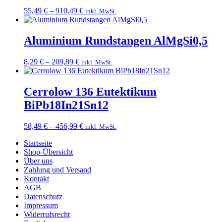
Preisspanne:
55,49
€
–
910,49
€
inkl. MwSt.
55,49 €
bis
910,49 €
Aluminium Rundstangen AlMgSi0,5
Preisspanne:
8,29
€
–
209,89
€
inkl. MwSt.
8,29 €
bis
209,89 €
Cerrolow 136 Eutektikum
BiPb18In21Sn12
Preisspanne:
58,49
€
–
456,99
€
inkl. MwSt.
58,49 €
Startseite
bis
Shop-Übersicht
456,99 €
Über uns
Zahlung und Versand
Kontakt
AGB
Datenschutz
Impressum
Widerrufsrecht