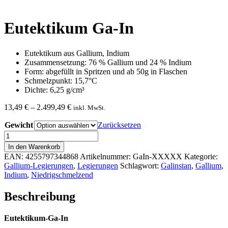
Eutektikum Ga-In
Eutektikum aus Gallium, Indium
Zusammensetzung: 76 % Gallium und 24 % Indium
Form: abgefüllt in Spritzen und ab 50g in Flaschen
Schmelzpunkt: 15,7°C
Dichte: 6,25 g/cm³
Preisspanne:
13,49
€
–
2.499,49
€
inkl. MwSt.
13,49 €
Gewicht
bis
Zurücksetzen
2.499,49 €
Eutektikum
Ga-
In den Warenkorb
In
EAN:
4255797344868
Artikelnummer:
GaIn-XXXXX
Kategorie:
Menge
Gallium-Legierungen
,
Legierungen
Schlagwort:
Galinstan
,
Gallium
,
Indium
,
Niedrigschmelzend
Beschreibung
Eutektikum-Ga-In