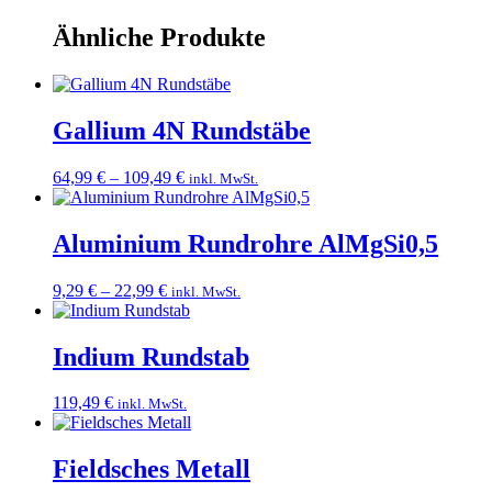
Ähnliche Produkte
Gallium 4N Rundstäbe
Preisspanne:
64,99
€
–
109,49
€
inkl. MwSt.
64,99 €
bis
109,49 €
Aluminium Rundrohre AlMgSi0,5
Preisspanne:
9,29
€
–
22,99
€
inkl. MwSt.
9,29 €
bis
22,99 €
Indium Rundstab
119,49
€
inkl. MwSt.
Fieldsches Metall