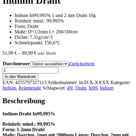
Indium Draht
Indium In99,995% 1 und 2 mm Draht 10g
Reinheit: mind.: 99,995%
Form: Draht
Maße: D=1/2mm L= 200/100cm
Dichte: 7.31g/cm^3
Schmelzpunkt: 156,6°C
Preisspanne:
51,99
€
–
89,99
€
inkl. MwSt.
51,99 €
Durchmesser
bis
Zurücksetzen
89,99 €
Indium
Draht
In den Warenkorb
Menge
EAN:
4255797327113
Artikelnummer:
In-D-X-XXXX
Kategorie:
Indium
,
Reinmetalle
Schlagwort:
4N
,
Draht
,
In99
,
Indium
Beschreibung
Indium Draht In99,995%
Reinheit: mind.: 99,995%
Form: 1-2mm Draht
Maße: Durchm. 1mm mit 2000mm Länge; Durchm. 2mm mit