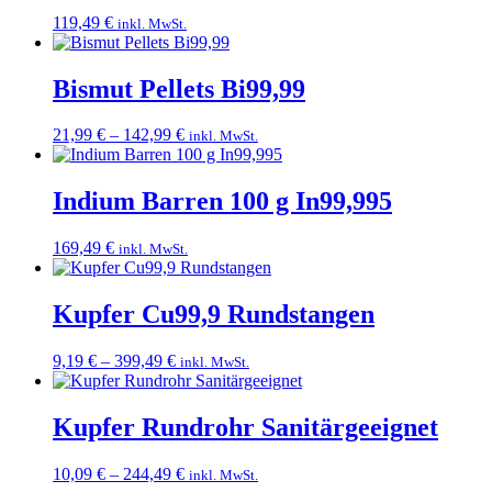
119,49
€
inkl. MwSt.
Bismut Pellets Bi99,99
Preisspanne:
21,99
€
–
142,99
€
inkl. MwSt.
21,99 €
bis
142,99 €
Indium Barren 100 g In99,995
169,49
€
inkl. MwSt.
Kupfer Cu99,9 Rundstangen
Preisspanne:
9,19
€
–
399,49
€
inkl. MwSt.
9,19 €
bis
399,49 €
Kupfer Rundrohr Sanitärgeeignet
Preisspanne:
10,09
€
–
244,49
€
inkl. MwSt.