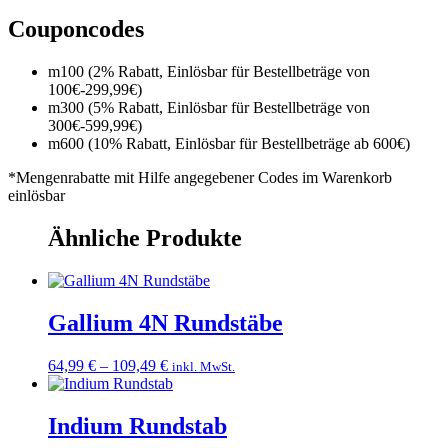
Couponcodes
m100 (2% Rabatt, Einlösbar für Bestellbeträge von
100€-299,99€)
m300 (5% Rabatt, Einlösbar für Bestellbeträge von
300€-599,99€)
m600 (10% Rabatt, Einlösbar für Bestellbeträge ab 600€)
*Mengenrabatte mit Hilfe angegebener Codes im Warenkorb
einlösbar
Ähnliche Produkte
Gallium 4N Rundstäbe
Preisspanne:
64,99
€
–
109,49
€
inkl. MwSt.
64,99 €
bis
109,49 €
Indium Rundstab