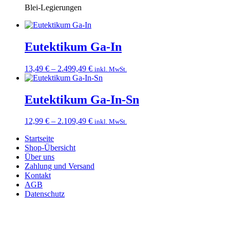
Blei-Legierungen
Eutektikum Ga-In
Preisspanne:
13,49
€
–
2.499,49
€
inkl. MwSt.
13,49 €
bis
2.499,49 €
Eutektikum Ga-In-Sn
Preisspanne:
12,99
€
–
2.109,49
€
inkl. MwSt.
12,99 €
Startseite
bis
Shop-Übersicht
2.109,49 €
Über uns
Zahlung und Versand
Kontakt
AGB
Datenschutz
Impressum
Widerrufsrecht
English