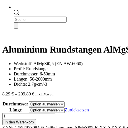
Products
search
Aluminium Rundstangen AlMgS
Werkstoff: AlMgSi0,5 (EN AW-6060)
Profil: Rundstange
Durchmesser: 6-50mm
Längen: 50-2000mm
Dichte: 2,7g/cm^3
Preisspanne:
8,29
€
–
209,89
€
inkl. MwSt.
8,29 €
Durchmesser
bis
209,89 €
Länge
Zurücksetzen
Aluminium
Rundstangen
In den Warenkorb
AlMgSi0,5
EAN:
4255797308495
Artikelnummer:
AlMgSi05-R-XX-XXXX
Ka