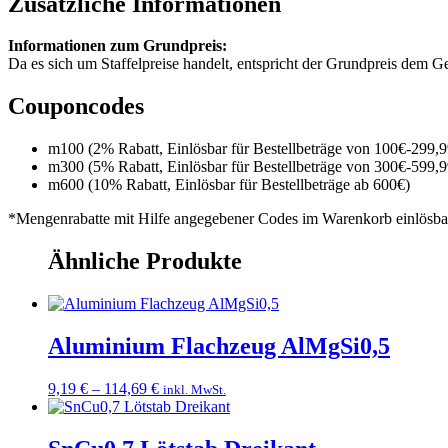
Zusätzliche Informationen
Informationen zum Grundpreis:
Da es sich um Staffelpreise handelt, entspricht der Grundpreis dem
Couponcodes
m100 (2% Rabatt, Einlösbar für Bestellbeträge von 100€-299,9
m300 (5% Rabatt, Einlösbar für Bestellbeträge von 300€-599,9
m600 (10% Rabatt, Einlösbar für Bestellbeträge ab 600€)
*Mengenrabatte mit Hilfe angegebener Codes im Warenkorb einlösba
Ähnliche Produkte
Aluminium Flachzeug AlMgSi0,5
Preisspanne:
9,19
€
–
114,69
€
inkl. MwSt.
9,19 €
bis
114,69 €