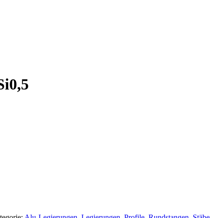
i0,5
tegorie:
Alu-Legierungen
,
Legierungen
,
Profile
,
Rundstangen
,
Stäbe