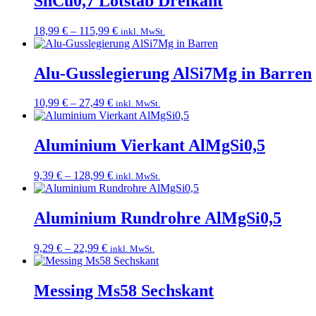
SnCu0,7 Lötstab Dreikant
Preisspanne:
18,99
€
–
115,99
€
inkl. MwSt.
18,99 €
bis
115,99 €
Alu-Gusslegierung AlSi7Mg in Barren
Preisspanne:
10,99
€
–
27,49
€
inkl. MwSt.
10,99 €
bis
27,49 €
Aluminium Vierkant AlMgSi0,5
Preisspanne:
9,39
€
–
128,99
€
inkl. MwSt.
9,39 €
bis
128,99 €
Aluminium Rundrohre AlMgSi0,5
Preisspanne:
9,29
€
–
22,99
€
inkl. MwSt.
9,29 €
bis
22,99 €
Messing Ms58 Sechskant