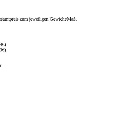
 Gesamtpreis zum jeweiligen Gewicht/Maß.
9€)
9€)
r