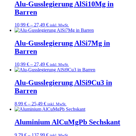
Alu-Gusslegierung AlSi10Mg in
Barren
Preisspanne:
10,99
€
–
27,49
€
inkl. MwSt.
10,99 €
bis
27,49 €
Alu-Gusslegierung AlSi7Mg in
Barren
Preisspanne:
10,99
€
–
27,49
€
inkl. MwSt.
10,99 €
bis
27,49 €
Alu-Gusslegierung AlSi9Cu3 in
Barren
Preisspanne:
8,99
€
–
25,49
€
inkl. MwSt.
8,99 €
bis
25,49 €
Aluminium AlCuMgPb Sechskant
Preisspanne:
9,79
€
–
137,99
€
inkl. MwSt.