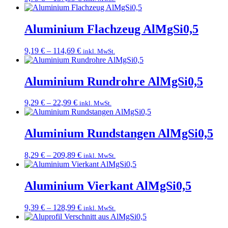
9,79 €
bis
137,99 €
Aluminium Flachzeug AlMgSi0,5
Preisspanne:
9,19
€
–
114,69
€
inkl. MwSt.
9,19 €
bis
114,69 €
Aluminium Rundrohre AlMgSi0,5
Preisspanne:
9,29
€
–
22,99
€
inkl. MwSt.
9,29 €
bis
22,99 €
Aluminium Rundstangen AlMgSi0,5
Preisspanne:
8,29
€
–
209,89
€
inkl. MwSt.
8,29 €
bis
209,89 €
Aluminium Vierkant AlMgSi0,5
Preisspanne:
9,39
€
–
128,99
€
inkl. MwSt.
9,39 €
bis