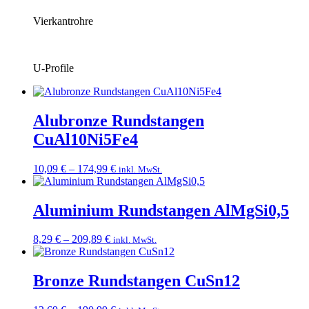
Vierkantrohre
U-Profile
Alubronze Rundstangen
CuAl10Ni5Fe4
Preisspanne:
10,09
€
–
174,99
€
inkl. MwSt.
10,09 €
bis
174,99 €
Aluminium Rundstangen AlMgSi0,5
Preisspanne:
8,29
€
–
209,89
€
inkl. MwSt.
8,29 €
bis
209,89 €
Bronze Rundstangen CuSn12