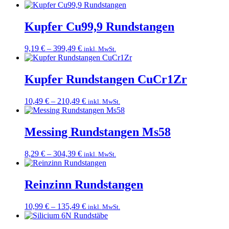
10,99 €
bis
119,99 €
Kupfer Cu99,9 Rundstangen
Preisspanne:
9,19
€
–
399,49
€
inkl. MwSt.
9,19 €
bis
399,49 €
Kupfer Rundstangen CuCr1Zr
Preisspanne:
10,49
€
–
210,49
€
inkl. MwSt.
10,49 €
bis
210,49 €
Messing Rundstangen Ms58
Preisspanne:
8,29
€
–
304,39
€
inkl. MwSt.
8,29 €
bis
304,39 €
Reinzinn Rundstangen
Preisspanne:
10,99
€
–
135,49
€
inkl. MwSt.
10,99 €
bis