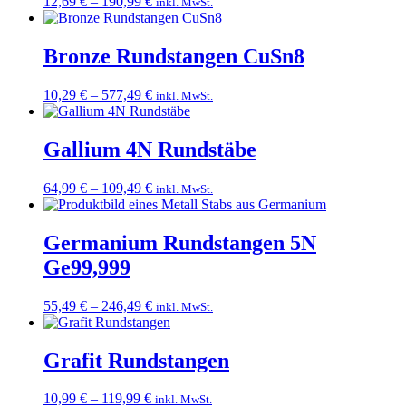
Preisspanne:
12,69
€
–
190,99
€
inkl. MwSt.
12,69 €
bis
190,99 €
Bronze Rundstangen CuSn8
Preisspanne:
10,29
€
–
577,49
€
inkl. MwSt.
10,29 €
bis
577,49 €
Gallium 4N Rundstäbe
Preisspanne:
64,99
€
–
109,49
€
inkl. MwSt.
64,99 €
bis
109,49 €
Germanium Rundstangen 5N
Ge99,999
Preisspanne:
55,49
€
–
246,49
€
inkl. MwSt.
55,49 €
bis
246,49 €
Grafit Rundstangen
Preisspanne:
10,99
€
–
119,99
€
inkl. MwSt.