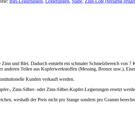
orie:
Blei-Legierungen
,
Legierungen
,
Stäbe
,
Zinn-Lote (breiartig erstar
e Zinn und Blei. Dadurch entsteht ein schmaler Schmelzbereich von 7
 anderen Teilen aus Kupferwerkstoffen (Messing, Bronze usw.), Eisenw
 institutionelle Kunden verkauft werden.
er-, Zinn-Silber- oder Zinn-Silber-Kupfer-Legierungen ersetzt werde
en, weshalb der Preis nicht pro Stange sondern pro Gramm berechnet