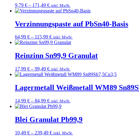
Preisspanne:
9,79
€
–
171,49
€
inkl. MwSt.
9,79 €
bis
171,49 €
Verzinnungspaste auf PbSn40-Basis
Preisspanne:
64,99
€
–
115,99
€
inkl. MwSt.
64,99 €
bis
115,99 €
Reinzinn Sn99,9 Granulat
Preisspanne:
17,99
€
–
99,49
€
inkl. MwSt.
17,99 €
bis
99,49 €
Lagermetall Weißmetall WM89 Sn89S
Preisspanne:
14,99
€
–
84,99
€
inkl. MwSt.
14,99 €
bis
84,99 €
Blei Granulat Pb99,9
Preisspanne:
10,49
€
–
239,49
€
inkl. MwSt.
10,49 €