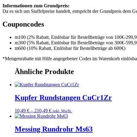
Informationen zum Grundpreis:
Da es sich um Staffelpreise handelt, entspricht der Grundpreis dem
Couponcodes
m100 (2% Rabatt, Einlösbar für Bestellbeträge von 100€-299,9
m300 (5% Rabatt, Einlösbar für Bestellbeträge von 300€-599,9
m600 (10% Rabatt, Einlösbar für Bestellbeträge ab 600€)
*Mengenrabatte mit Hilfe angegebener Codes im Warenkorb einlösba
Ähnliche Produkte
Kupfer Rundstangen CuCr1Zr
Preisspanne:
10,49
€
–
210,49
€
inkl. MwSt.
10,49 €
bis
210,49 €
Messing Rundrohr Ms63