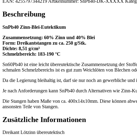
EAN:
4255797344219
Artikelnummer:
SnPb40-DK-XXXXX
Kateg
Beschreibung
SnPb40 Zinn-Blei-Eutektikum
Zusammensetzung: 60% Zinn und 40% Blei
Form: Dreikantstangen zu ca. 250 g/Stk.
Dichte: 8,51 g/cm³
Schmelzbereich: 183-190 °C
Sn60Pb40 ist eine leicht übereutektische Zusammensetzung der Stoff
schmalen Schmelzbereichs ist es gut zum Weichlöten von Blechen oder
Da die Legierung bleihaltig ist, darf sie nur noch an gewerbliche und
Je nach Anforderungen kann SnPb40 durch Alternativen wie Zinn-Kupf
Die Stangen haben Maße von ca. 400x14x10mm. Diese können abweich
ansonsten Teile von Stangen.
Zusätzliche Informationen
Dreikant Lötzinn übereutektisch