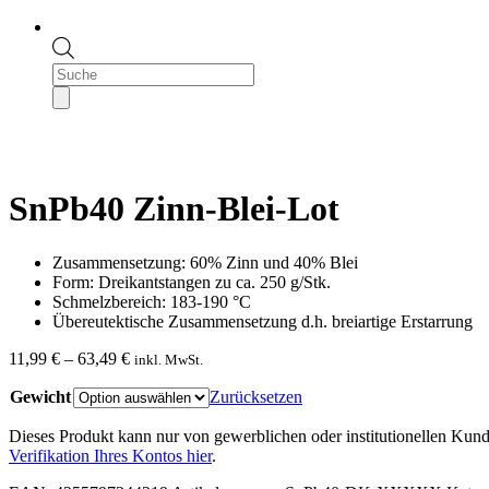
Products
search
SnPb40 Zinn-Blei-Lot
Zusammensetzung: 60% Zinn und 40% Blei
Form: Dreikantstangen zu ca. 250 g/Stk.
Schmelzbereich: 183-190 °C
Übereutektische Zusammensetzung d.h. breiartige Erstarrung
Preisspanne:
11,99
€
–
63,49
€
inkl. MwSt.
11,99 €
Gewicht
bis
Zurücksetzen
63,49 €
Dieses Produkt kann nur von gewerblichen oder institutionellen Kund
Verifikation Ihres Kontos hier
.