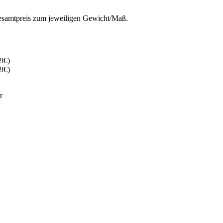
 Gesamtpreis zum jeweiligen Gewicht/Maß.
9€)
9€)
r