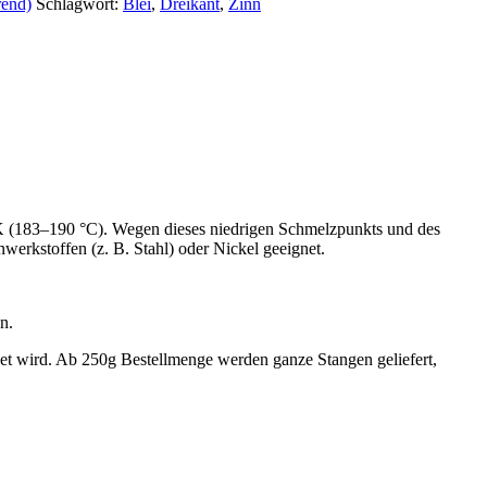
rend)
Schlagwort:
Blei
,
Dreikant
,
Zinn
 K (183–190 °C). Wegen dieses niedrigen Schmelzpunkts und des
erkstoffen (z. B. Stahl) oder Nickel geeignet.
n.
 wird. Ab 250g Bestellmenge werden ganze Stangen geliefert,