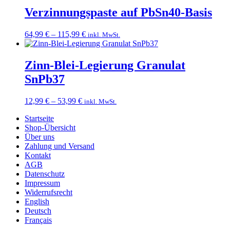
63,49 €
Verzinnungspaste auf PbSn40-Basis
Preisspanne:
64,99
€
–
115,99
€
inkl. MwSt.
64,99 €
bis
115,99 €
Zinn-Blei-Legierung Granulat
SnPb37
Preisspanne:
12,99
€
–
53,99
€
inkl. MwSt.
12,99 €
Startseite
bis
Shop-Übersicht
53,99 €
Über uns
Zahlung und Versand
Kontakt
AGB
Datenschutz
Impressum
Widerrufsrecht
English
Deutsch
Français