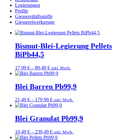
Legierungen
Profile
Giessereihilfsstoffe
Giessereiwerkzeuge
Bismut-Blei-Legierung Pellets
BiPb44,5
Preisspanne:
17,99
€
–
89,49
€
inkl. MwSt.
17,99 €
bis
89,49 €
Blei Barren Pb99,9
Preisspanne:
21,49
€
–
179,99
€
inkl. MwSt.
21,49 €
bis
179,99 €
Blei Granulat Pb99,9
Preisspanne:
10,49
€
–
239,49
€
inkl. MwSt.
10,49 €