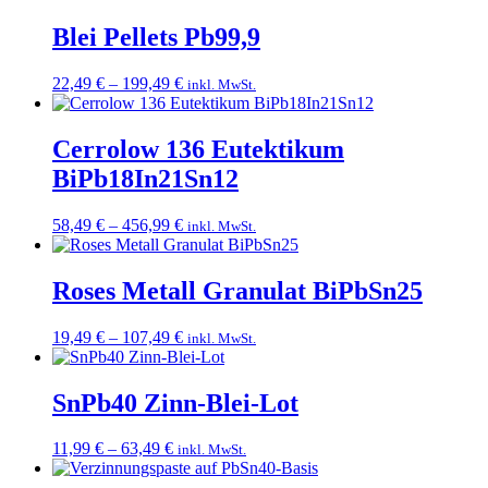
bis
239,49 €
Blei Pellets Pb99,9
Preisspanne:
22,49
€
–
199,49
€
inkl. MwSt.
22,49 €
bis
199,49 €
Cerrolow 136 Eutektikum
BiPb18In21Sn12
Preisspanne:
58,49
€
–
456,99
€
inkl. MwSt.
58,49 €
bis
456,99 €
Roses Metall Granulat BiPbSn25
Preisspanne:
19,49
€
–
107,49
€
inkl. MwSt.
19,49 €
bis
107,49 €
SnPb40 Zinn-Blei-Lot
Preisspanne:
11,99
€
–
63,49
€
inkl. MwSt.
11,99 €
bis