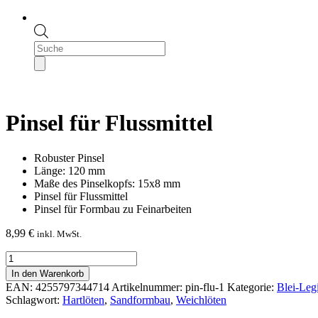
Products
search
Pinsel für Flussmittel
Robuster Pinsel
Länge: 120 mm
Maße des Pinselkopfs: 15x8 mm
Pinsel für Flussmittel
Pinsel für Formbau zu Feinarbeiten
8,99
€
inkl. MwSt.
Pinsel
für
In den Warenkorb
Flussmittel
EAN:
4255797344714
Artikelnummer:
pin-flu-1
Kategorie:
Blei-Leg
Menge
Schlagwort:
Hartlöten
,
Sandformbau
,
Weichlöten