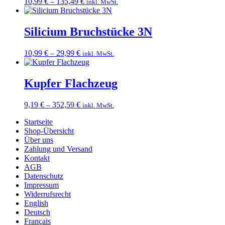
Preisspanne:
10,99
€
–
135,49
€
inkl. MwSt.
10,99 €
bis
135,49 €
Silicium Bruchstücke 3N
Preisspanne:
10,99
€
–
29,99
€
inkl. MwSt.
10,99 €
bis
29,99 €
Kupfer Flachzeug
Preisspanne:
9,19
€
–
352,59
€
inkl. MwSt.
9,19 €
Startseite
bis
Shop-Übersicht
352,59 €
Über uns
Zahlung und Versand
Kontakt
AGB
Datenschutz
Impressum
Widerrufsrecht
English
Deutsch
Français