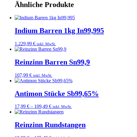
Ähnliche Produkte
Indium Barren 1kg In99,995
1.229,99
€
inkl. MwSt.
Reinzinn Barren Sn99,9
107,99
€
inkl. MwSt.
Antimon Stücke Sb99,65%
Preisspanne:
17,99
€
–
109,49
€
inkl. MwSt.
17,99 €
bis
109,49 €
Reinzinn Rundstangen