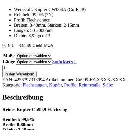
Werkstoff: Kupfer CW004A (Cu-ETP)
Reinheit: 99,9% (3N)
Profil: Flachstangen
Breiten: 8-40mm, Stärken: 2-15mm
Längen: 50-2000mm
Dichte: 8,92g/cm^3
Preisspanne:
9,19
€
–
334,49
€
inkl. MwSt.
9,19 €
Maße
bis
334,49 €
Länge
Zurücksetzen
Kupfer
Flachzeug
In den Warenkorb
Menge
EAN:
4255797313994
Artikelnummer:
Cu999-FZ-XXXX-XXXX
Kategorie:
Flachstangen
,
Kupfer
,
Profile
,
Reinmetalle
,
Stäbe
Beschreibung
Reines Kupfer Cu99,9 Flachzeug
Reinheit: 99,9%
Breite: 8-80mm
Stärke: 2-15mm