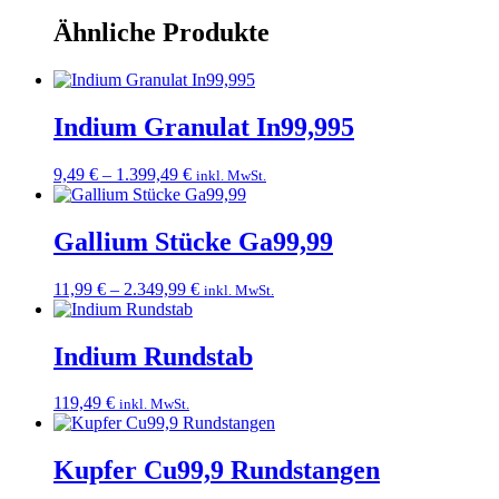
Ähnliche Produkte
Indium Granulat In99,995
Preisspanne:
9,49
€
–
1.399,49
€
inkl. MwSt.
9,49 €
bis
1.399,49 €
Gallium Stücke Ga99,99
Preisspanne:
11,99
€
–
2.349,99
€
inkl. MwSt.
11,99 €
bis
2.349,99 €
Indium Rundstab
119,49
€
inkl. MwSt.
Kupfer Cu99,9 Rundstangen