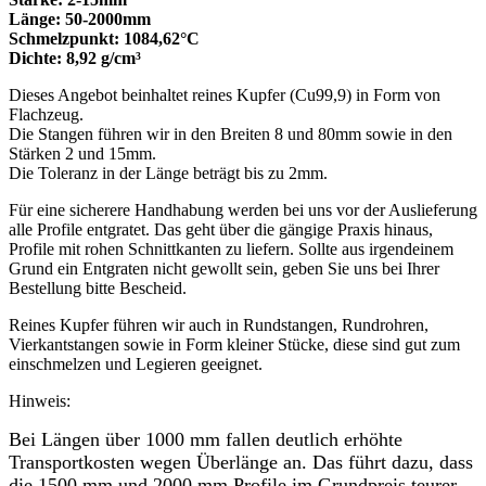
Länge: 50-2000mm
Schmelzpunkt: 1084,62°C
Dichte: 8,92 g/cm³
Dieses Angebot beinhaltet reines Kupfer (Cu99,9) in Form von
Flachzeug.
Die Stangen führen wir in den Breiten 8 und 80mm sowie in den
Stärken 2 und 15mm.
Die Toleranz in der Länge beträgt bis zu 2mm.
Für eine sicherere Handhabung werden bei uns vor der Auslieferung
alle Profile entgratet. Das geht über die gängige Praxis hinaus,
Profile mit rohen Schnittkanten zu liefern. Sollte aus irgendeinem
Grund ein Entgraten nicht gewollt sein, geben Sie uns bei Ihrer
Bestellung bitte Bescheid.
Reines Kupfer führen wir auch in Rundstangen, Rundrohren,
Vierkantstangen sowie in Form kleiner Stücke, diese sind gut zum
einschmelzen und Legieren geeignet.
Hinweis:
Bei Längen über 1000 mm fallen deutlich erhöhte
Transportkosten wegen Überlänge an. Das führt dazu, dass
die 1500 mm und 2000 mm Profile im Grundpreis teurer