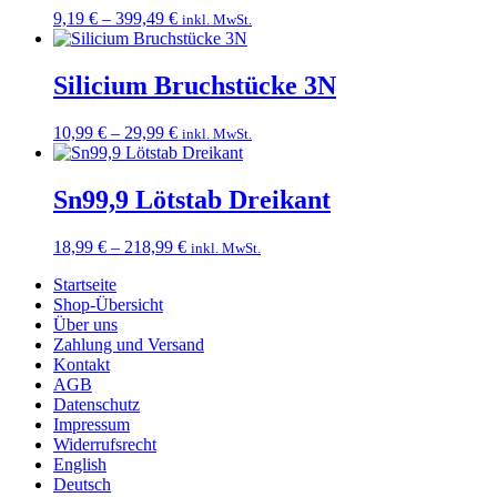
Preisspanne:
9,19
€
–
399,49
€
inkl. MwSt.
9,19 €
bis
399,49 €
Silicium Bruchstücke 3N
Preisspanne:
10,99
€
–
29,99
€
inkl. MwSt.
10,99 €
bis
29,99 €
Sn99,9 Lötstab Dreikant
Preisspanne:
18,99
€
–
218,99
€
inkl. MwSt.
18,99 €
Startseite
bis
Shop-Übersicht
218,99 €
Über uns
Zahlung und Versand
Kontakt
AGB
Datenschutz
Impressum
Widerrufsrecht
English
Deutsch