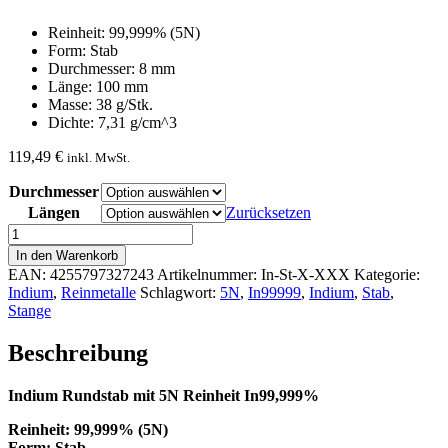
Reinheit: 99,999% (5N)
Form: Stab
Durchmesser: 8 mm
Länge: 100 mm
Masse: 38 g/Stk.
Dichte: 7,31 g/cm^3
119,49
€
inkl. MwSt.
Durchmesser
Längen
Zurücksetzen
Indium
Rundstab
In den Warenkorb
Menge
EAN:
4255797327243
Artikelnummer:
In-St-X-XXX
Kategorie:
Indium
,
Reinmetalle
Schlagwort:
5N
,
In99999
,
Indium
,
Stab
,
Stange
Beschreibung
Indium Rundstab mit 5N Reinheit In99,999%
Reinheit: 99,999% (5N)
Form: Stab