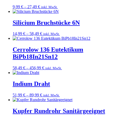
Preisspanne:
9,99
€
–
27,49
€
inkl. MwSt.
9,99 €
bis
27,49 €
Silicium Bruchstücke 6N
Preisspanne:
14,99
€
–
58,49
€
inkl. MwSt.
14,99 €
bis
58,49 €
Cerrolow 136 Eutektikum
BiPb18In21Sn12
Preisspanne:
58,49
€
–
456,99
€
inkl. MwSt.
58,49 €
bis
456,99 €
Indium Draht
Preisspanne:
51,99
€
–
89,99
€
inkl. MwSt.
51,99 €
bis
89,99 €
Kupfer Rundrohr Sanitärgeeignet