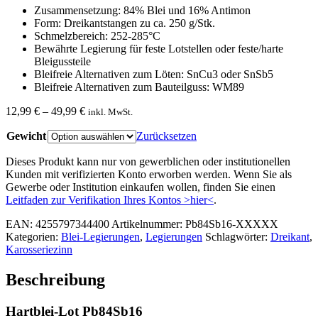
Zusammensetzung: 84% Blei und 16% Antimon
Form: Dreikantstangen zu ca. 250 g/Stk.
Schmelzbereich: 252-285°C
Bewährte Legierung für feste Lotstellen oder feste/harte
Bleigussteile
Bleifreie Alternativen zum Löten: SnCu3 oder SnSb5
Bleifreie Alternativen zum Bauteilguss: WM89
Preisspanne:
12,99
€
–
49,99
€
inkl. MwSt.
12,99 €
Gewicht
bis
Zurücksetzen
49,99 €
Dieses Produkt kann nur von gewerblichen oder institutionellen
Kunden mit verifizierten Konto erworben werden. Wenn Sie als
Gewerbe oder Institution einkaufen wollen, finden Sie einen
Leitfaden zur Verifikation Ihres Kontos >hier<
.
EAN:
4255797344400
Artikelnummer:
Pb84Sb16-XXXXX
Kategorien:
Blei-Legierungen
,
Legierungen
Schlagwörter:
Dreikant
,
Karosseriezinn
Beschreibung
Hartblei-Lot Pb84Sb16