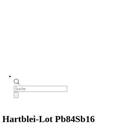
Products
search
Hartblei-Lot Pb84Sb16