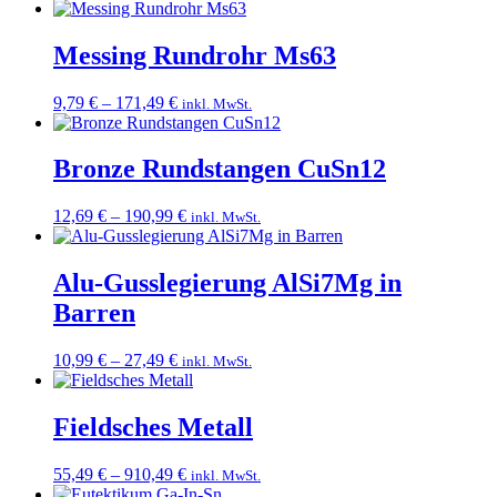
Messing Rundrohr Ms63
Preisspanne:
9,79
€
–
171,49
€
inkl. MwSt.
9,79 €
bis
171,49 €
Bronze Rundstangen CuSn12
Preisspanne:
12,69
€
–
190,99
€
inkl. MwSt.
12,69 €
bis
190,99 €
Alu-Gusslegierung AlSi7Mg in
Barren
Preisspanne:
10,99
€
–
27,49
€
inkl. MwSt.
10,99 €
bis
27,49 €
Fieldsches Metall
Preisspanne:
55,49
€
–
910,49
€
inkl. MwSt.
55,49 €