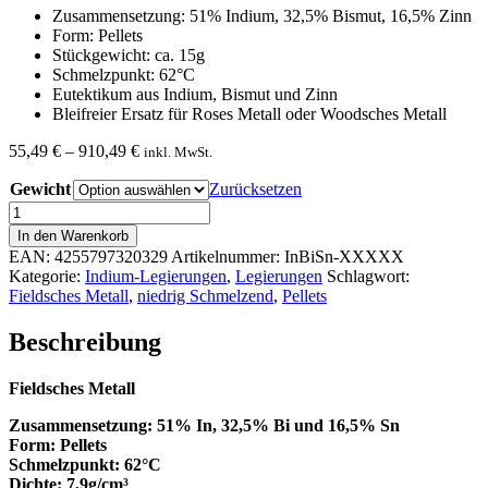
Zusammensetzung: 51% Indium, 32,5% Bismut, 16,5% Zinn
Form: Pellets
Stückgewicht: ca. 15g
Schmelzpunkt: 62°C
Eutektikum aus Indium, Bismut und Zinn
Bleifreier Ersatz für Roses Metall oder Woodsches Metall
Preisspanne:
55,49
€
–
910,49
€
inkl. MwSt.
55,49 €
Gewicht
bis
Zurücksetzen
910,49 €
Fieldsches
Metall
In den Warenkorb
Menge
EAN:
4255797320329
Artikelnummer:
InBiSn-XXXXX
Kategorie:
Indium-Legierungen
,
Legierungen
Schlagwort:
Fieldsches Metall
,
niedrig Schmelzend
,
Pellets
Beschreibung
Fieldsches Metall
Zusammensetzung: 51% In, 32,5% Bi und 16,5% Sn
Form: Pellets
Schmelzpunkt: 62°C
Dichte: 7,9g/cm³