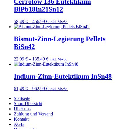
Cerrolow 136 Eutektikum
BiPb18In21Sn12
Preisspanne:
58,49
€
–
456,99
€
inkl. MwSt.
58,49 €
bis
456,99 €
Bismut-Zinn-Legierung Pellets
BiSn42
Preisspanne:
22,99
€
–
135,49
€
inkl. MwSt.
22,99 €
bis
135,49 €
Indium-Zinn-Eutektikum InSn48
Preisspanne:
61,49
€
–
962,99
€
inkl. MwSt.
61,49 €
Startseite
bis
Shop-Übersicht
962,99 €
Über uns
Zahlung und Versand
Kontakt
AGB