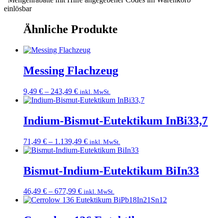
einlösbar
Ähnliche Produkte
Messing Flachzeug
Preisspanne:
9,49
€
–
243,49
€
inkl. MwSt.
9,49 €
bis
243,49 €
Indium-Bismut-Eutektikum InBi33,7
Preisspanne:
71,49
€
–
1.139,49
€
inkl. MwSt.
71,49 €
bis
1.139,49 €
Bismut-Indium-Eutektikum BiIn33
Preisspanne:
46,49
€
–
677,99
€
inkl. MwSt.
46,49 €
bis
677,99 €