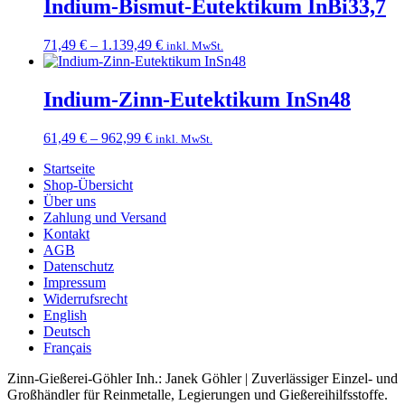
Indium-Bismut-Eutektikum InBi33,7
Preisspanne:
71,49
€
–
1.139,49
€
inkl. MwSt.
71,49 €
bis
1.139,49 €
Indium-Zinn-Eutektikum InSn48
Preisspanne:
61,49
€
–
962,99
€
inkl. MwSt.
61,49 €
Startseite
bis
Shop-Übersicht
962,99 €
Über uns
Zahlung und Versand
Kontakt
AGB
Datenschutz
Impressum
Widerrufsrecht
English
Deutsch
Français
Zinn-Gießerei-Göhler Inh.: Janek Göhler | Zuverlässiger Einzel- und
Großhändler für Reinmetalle, Legierungen und Gießereihilfsstoffe.