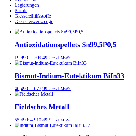
Legierungen
Profile
Giessereihilfsstoffe
Giessereiwerkzeuge
Antioxidationspellets Sn99,5P0,5
Preisspanne:
19,99
€
–
209,49
€
inkl. MwSt.
19,99 €
bis
209,49 €
Bismut-Indium-Eutektikum BiIn33
Preisspanne:
46,49
€
–
677,99
€
inkl. MwSt.
46,49 €
bis
677,99 €
Fieldsches Metall
Preisspanne:
55,49
€
–
910,49
€
inkl. MwSt.
55,49 €
bis
910,49 €