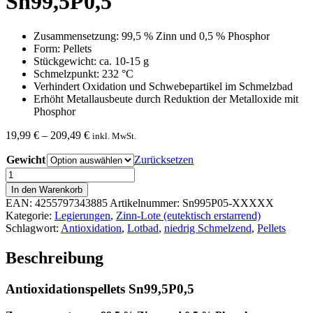
Sn99,5P0,5
Zusammensetzung: 99,5 % Zinn und 0,5 % Phosphor
Form: Pellets
Stückgewicht: ca. 10-15 g
Schmelzpunkt: 232 °C
Verhindert Oxidation und Schwebepartikel im Schmelzbad
Erhöht Metallausbeute durch Reduktion der Metalloxide mit
Phosphor
Preisspanne:
19,99
€
–
209,49
€
inkl. MwSt.
19,99 €
Gewicht
bis
Zurücksetzen
209,49 €
Antioxidationspellets
Sn99,5P0,5
In den Warenkorb
Menge
EAN:
4255797343885
Artikelnummer:
Sn995P05-XXXXX
Kategorie:
Legierungen
,
Zinn-Lote (eutektisch erstarrend)
Schlagwort:
Antioxidation
,
Lotbad
,
niedrig Schmelzend
,
Pellets
Beschreibung
Antioxidationspellets Sn99,5P0,5