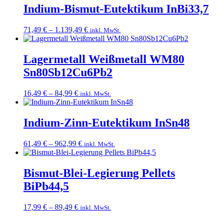
109,49 €
Indium-Bismut-Eutektikum InBi33,7
Preisspanne:
71,49
€
–
1.139,49
€
inkl. MwSt.
71,49 €
bis
1.139,49 €
Lagermetall Weißmetall WM80
Sn80Sb12Cu6Pb2
Preisspanne:
16,49
€
–
84,99
€
inkl. MwSt.
16,49 €
bis
84,99 €
Indium-Zinn-Eutektikum InSn48
Preisspanne:
61,49
€
–
962,99
€
inkl. MwSt.
61,49 €
bis
962,99 €
Bismut-Blei-Legierung Pellets
BiPb44,5
Preisspanne:
17,99
€
–
89,49
€
inkl. MwSt.
17,99 €