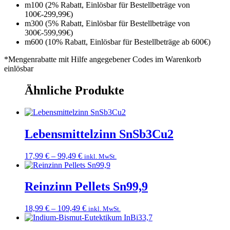
m100 (2% Rabatt, Einlösbar für Bestellbeträge von
100€-299,99€)
m300 (5% Rabatt, Einlösbar für Bestellbeträge von
300€-599,99€)
m600 (10% Rabatt, Einlösbar für Bestellbeträge ab 600€)
*Mengenrabatte mit Hilfe angegebener Codes im Warenkorb
einlösbar
Ähnliche Produkte
Lebensmittelzinn SnSb3Cu2
Preisspanne:
17,99
€
–
99,49
€
inkl. MwSt.
17,99 €
bis
99,49 €
Reinzinn Pellets Sn99,9
Preisspanne:
18,99
€
–
109,49
€
inkl. MwSt.
18,99 €
bis