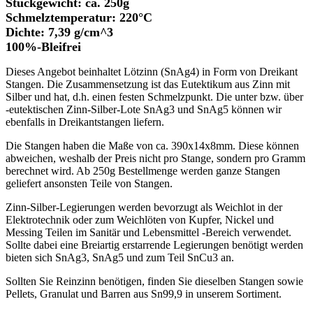
Stückgewicht: ca. 250g
Schmelztemperatur: 220°C
Dichte: 7,39 g/cm^3
100%-Bleifrei
Dieses Angebot beinhaltet Lötzinn (SnAg4) in Form von Dreikant
Stangen. Die Zusammensetzung ist das Eutektikum aus Zinn mit
Silber und hat, d.h. einen festen Schmelzpunkt. Die unter bzw. über
-eutektischen Zinn-Silber-Lote SnAg3 und SnAg5 können wir
ebenfalls in Dreikantstangen liefern.
Die Stangen haben die Maße von ca. 390x14x8mm. Diese können
abweichen, weshalb der Preis nicht pro Stange, sondern pro Gramm
berechnet wird. Ab 250g Bestellmenge werden ganze Stangen
geliefert ansonsten Teile von Stangen.
Zinn-Silber-Legierungen werden bevorzugt als Weichlot in der
Elektrotechnik oder zum Weichlöten von Kupfer, Nickel und
Messing Teilen im Sanitär und Lebensmittel -Bereich verwendet.
Sollte dabei eine Breiartig erstarrende Legierungen benötigt werden
bieten sich SnAg3, SnAg5 und zum Teil SnCu3 an.
Sollten Sie Reinzinn benötigen, finden Sie dieselben Stangen sowie
Pellets, Granulat und Barren aus Sn99,9 in unserem Sortiment.