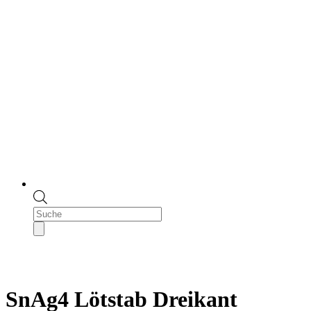
Products
search
SnAg4 Lötstab Dreikant