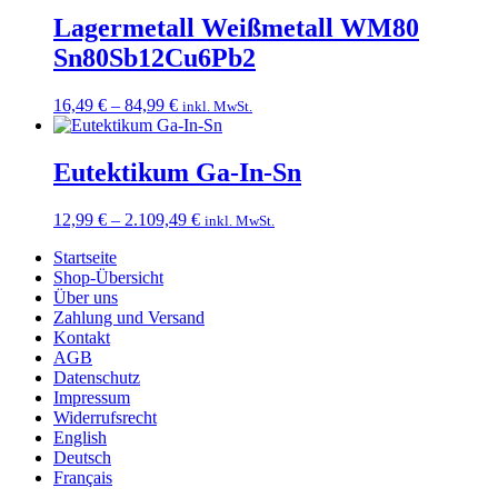
174,99 €
Lagermetall Weißmetall WM80
Sn80Sb12Cu6Pb2
Preisspanne:
16,49
€
–
84,99
€
inkl. MwSt.
16,49 €
bis
84,99 €
Eutektikum Ga-In-Sn
Preisspanne:
12,99
€
–
2.109,49
€
inkl. MwSt.
12,99 €
Startseite
bis
Shop-Übersicht
2.109,49 €
Über uns
Zahlung und Versand
Kontakt
AGB
Datenschutz
Impressum
Widerrufsrecht
English
Deutsch
Français