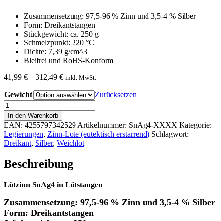
Zusammensetzung: 97,5-96 % Zinn und 3,5-4 % Silber
Form: Dreikantstangen
Stückgewicht: ca. 250 g
Schmelzpunkt: 220 °C
Dichte: 7,39 g/cm^3
Bleifrei und RoHS-Konform
Preisspanne:
41,99
€
–
312,49
€
inkl. MwSt.
41,99 €
Gewicht
bis
Zurücksetzen
312,49 €
SnAg4
Lötstab
In den Warenkorb
Dreikant
EAN:
4255797342529
Artikelnummer:
SnAg4-XXXX
Kategorie:
Menge
Legierungen
,
Zinn-Lote (eutektisch erstarrend)
Schlagwort:
Dreikant
,
Silber
,
Weichlot
Beschreibung
Lötzinn SnAg4 in Lötstangen
Zusammensetzung: 97,5-96 % Zinn und 3,5-4 % Silber
Form: Dreikantstangen