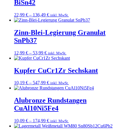
BiSn42
Preisspanne:
22,99
€
–
136,49
€
inkl. MwSt.
22,99 €
bis
136,49 €
Zinn-Blei-Legierung Granulat
SnPb37
Preisspanne:
12,99
€
–
53,99
€
inkl. MwSt.
12,99 €
bis
53,99 €
Kupfer CuCr1Zr Sechskant
Preisspanne:
10,19
€
–
547,99
€
inkl. MwSt.
10,19 €
bis
547,99 €
Alubronze Rundstangen
CuAl10Ni5Fe4
Preisspanne:
10,09
€
–
174,99
€
inkl. MwSt.
10,09 €
bis