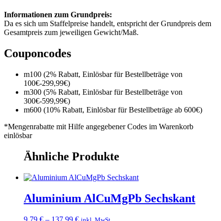
Informationen zum Grundpreis:
Da es sich um Staffelpreise handelt, entspricht der Grundpreis dem
Gesamtpreis zum jeweiligen Gewicht/Maß.
Couponcodes
m100 (2% Rabatt, Einlösbar für Bestellbeträge von
100€-299,99€)
m300 (5% Rabatt, Einlösbar für Bestellbeträge von
300€-599,99€)
m600 (10% Rabatt, Einlösbar für Bestellbeträge ab 600€)
*Mengenrabatte mit Hilfe angegebener Codes im Warenkorb
einlösbar
Ähnliche Produkte
Aluminium AlCuMgPb Sechskant
Preisspanne:
9,79
€
–
137,99
€
inkl. MwSt.