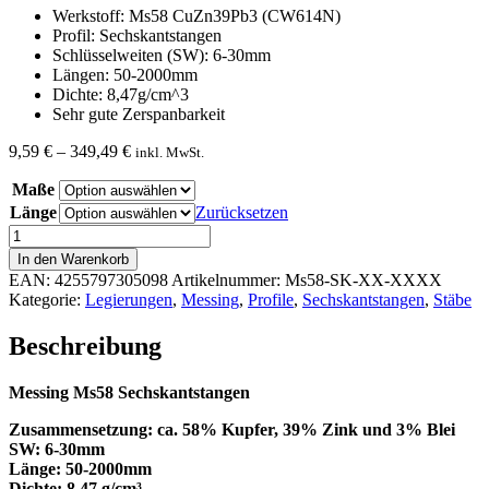
Werkstoff: Ms58 CuZn39Pb3 (CW614N)
Profil: Sechskantstangen
Schlüsselweiten (SW): 6-30mm
Längen: 50-2000mm
Dichte: 8,47g/cm^3
Sehr gute Zerspanbarkeit
Preisspanne:
9,59
€
–
349,49
€
inkl. MwSt.
9,59 €
Maße
bis
349,49 €
Länge
Zurücksetzen
Messing
Ms58
In den Warenkorb
Sechskant
EAN:
4255797305098
Artikelnummer:
Ms58-SK-XX-XXXX
Menge
Kategorie:
Legierungen
,
Messing
,
Profile
,
Sechskantstangen
,
Stäbe
Beschreibung
Messing Ms58 Sechskantstangen
Zusammensetzung: ca. 58% Kupfer, 39% Zink und 3% Blei
SW: 6-30mm
Länge: 50-2000mm
Dichte: 8,47 g/cm³