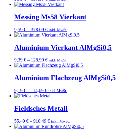
9,79 €
bis
137,99 €
Messing Ms58 Vierkant
Preisspanne:
9,59
€
–
378,09
€
inkl. MwSt.
9,59 €
bis
378,09 €
Aluminium Vierkant AlMgSi0,5
Preisspanne:
9,39
€
–
128,99
€
inkl. MwSt.
9,39 €
bis
128,99 €
Aluminium Flachzeug AlMgSi0,5
Preisspanne:
9,19
€
–
114,69
€
inkl. MwSt.
9,19 €
bis
114,69 €
Fieldsches Metall
Preisspanne:
55,49
€
–
910,49
€
inkl. MwSt.
55,49 €
bis