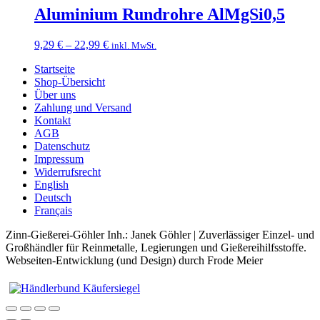
910,49 €
Aluminium Rundrohre AlMgSi0,5
Preisspanne:
9,29
€
–
22,99
€
inkl. MwSt.
9,29 €
Startseite
bis
Shop-Übersicht
22,99 €
Über uns
Zahlung und Versand
Kontakt
AGB
Datenschutz
Impressum
Widerrufsrecht
English
Deutsch
Français
Zinn-Gießerei-Göhler Inh.: Janek Göhler | Zuverlässiger Einzel- und
Großhändler für Reinmetalle, Legierungen und Gießereihilfsstoffe.
Webseiten-Entwicklung (und Design) durch Frode Meier