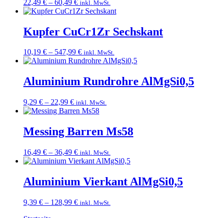
Preisspanne:
22,49
€
–
60,49
€
inkl. MwSt.
22,49 €
bis
60,49 €
Kupfer CuCr1Zr Sechskant
Preisspanne:
10,19
€
–
547,99
€
inkl. MwSt.
10,19 €
bis
547,99 €
Aluminium Rundrohre AlMgSi0,5
Preisspanne:
9,29
€
–
22,99
€
inkl. MwSt.
9,29 €
bis
22,99 €
Messing Barren Ms58
Preisspanne:
16,49
€
–
36,49
€
inkl. MwSt.
16,49 €
bis
36,49 €
Aluminium Vierkant AlMgSi0,5
Preisspanne:
9,39
€
–
128,99
€
inkl. MwSt.
9,39 €