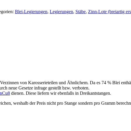
egorien:
Blei-Legierungen
,
Legierungen
,
Stäbe
,
Zinn-Lote (breiartig ers
rzinnen von Karosserieteilen und Ähnlichem. Da es 74 % Blei enthält, 
h neue Gesetze infrage gestellt bzw. verboten.
nCu8
dienen. Diese liefern wir ebenfalls in Dreikantstangen.
en, weshalb der Preis nicht pro Stange sondern pro Gramm berechnet