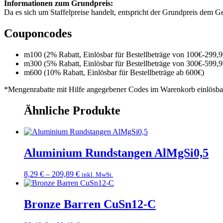
Informationen zum Grundpreis:
Da es sich um Staffelpreise handelt, entspricht der Grundpreis dem
Couponcodes
m100 (2% Rabatt, Einlösbar für Bestellbeträge von 100€-299,9
m300 (5% Rabatt, Einlösbar für Bestellbeträge von 300€-599,9
m600 (10% Rabatt, Einlösbar für Bestellbeträge ab 600€)
*Mengenrabatte mit Hilfe angegebener Codes im Warenkorb einlösba
Ähnliche Produkte
Aluminium Rundstangen AlMgSi0,5
Preisspanne:
8,29
€
–
209,89
€
inkl. MwSt.
8,29 €
bis
209,89 €
Bronze Barren CuSn12-C