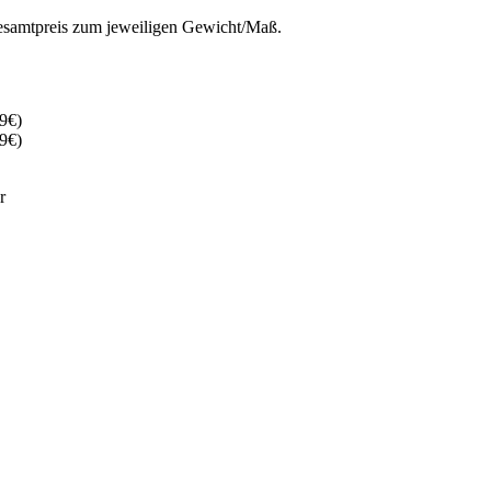
 Gesamtpreis zum jeweiligen Gewicht/Maß.
9€)
9€)
r