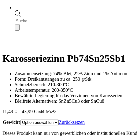
Products
search
Karosseriezinn Pb74Sn25Sb1
Zusammensetzung: 74% Blei, 25% Zinn und 1% Antimon
Form: Dreikantstangen zu ca. 250 g/Stk.
Schmelzbereich: 210-300°C
Arbeitstemperatur: 200-350°C
Bewährte Legierung für das Verzinnen von Karosserien
Bleifreie Alternativen: SnZn5Cu3 oder SnCu8
Preisspanne:
11,49
€
–
43,99
€
inkl. MwSt.
11,49 €
Gewicht
bis
Zurücksetzen
43,99 €
Dieses Produkt kann nur von gewerblichen oder institutionellen Kund