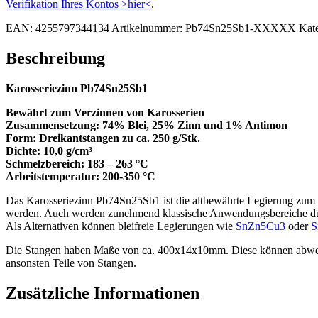
Verifikation Ihres Kontos >hier<
.
EAN:
4255797344134
Artikelnummer:
Pb74Sn25Sb1-XXXXX
Kat
Beschreibung
Karosseriezinn Pb74Sn25Sb1
Bewährt zum Verzinnen von Karosserien
Zusammensetzung: 74% Blei, 25% Zinn und 1% Antimon
Form: Dreikantstangen zu ca. 250 g/Stk.
Dichte: 10,0 g/cm³
Schmelzbereich: 183 – 263 °C
Arbeitstemperatur: 200-350 °C
Das Karosseriezinn Pb74Sn25Sb1 ist die altbewährte Legierung zum Ve
werden. Auch werden zunehmend klassische Anwendungsbereiche durc
Als Alternativen können bleifreie Legierungen wie
SnZn5Cu3
oder
S
Die Stangen haben Maße von ca. 400x14x10mm. Diese können abweich
ansonsten Teile von Stangen.
Zusätzliche Informationen