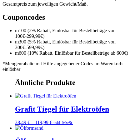
Gesamtpreis zum jeweiligen Gewicht/Maß.
Couponcodes
m100 (2% Rabatt, Einlösbar für Bestellbeträge von
100€-299,99€)
m300 (5% Rabatt, Einlösbar für Bestellbeträge von
300€-599,99€)
m600 (10% Rabatt, Einlösbar für Bestellbeträge ab 600€)
*Mengenrabatte mit Hilfe angegebener Codes im Warenkorb
einlösbar
Ähnliche Produkte
Grafit Tiegel für Elektroöfen
Preisspanne:
38,49
€
–
119,99
€
inkl. MwSt.
38,49 €
bis
119,99 €