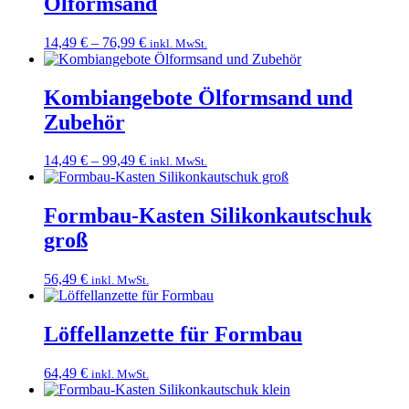
Ölformsand
Preisspanne:
14,49
€
–
76,99
€
inkl. MwSt.
14,49 €
bis
76,99 €
Kombiangebote Ölformsand und
Zubehör
Preisspanne:
14,49
€
–
99,49
€
inkl. MwSt.
14,49 €
bis
99,49 €
Formbau-Kasten Silikonkautschuk
groß
56,49
€
inkl. MwSt.
Löffellanzette für Formbau
64,49
€
inkl. MwSt.