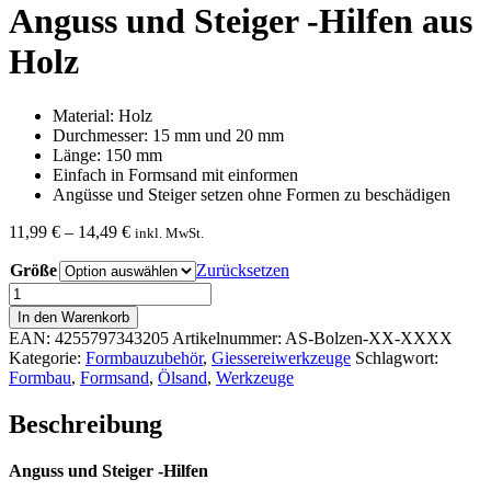
Anguss und Steiger -Hilfen aus
Holz
Material: Holz
Durchmesser: 15 mm und 20 mm
Länge: 150 mm
Einfach in Formsand mit einformen
Angüsse und Steiger setzen ohne Formen zu beschädigen
Preisspanne:
11,99
€
–
14,49
€
inkl. MwSt.
11,99 €
Größe
bis
Zurücksetzen
14,49 €
Anguss
und
In den Warenkorb
Steiger
EAN:
4255797343205
Artikelnummer:
AS-Bolzen-XX-XXXX
-
Kategorie:
Formbauzubehör
,
Giessereiwerkzeuge
Schlagwort:
Hilfen
Formbau
,
Formsand
,
Ölsand
,
Werkzeuge
aus
Holz
Beschreibung
Menge
Anguss und Steiger -Hilfen