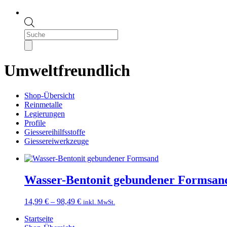
Products
search
Umweltfreundlich
Shop-Übersicht
Reinmetalle
Legierungen
Profile
Giessereihilfsstoffe
Giessereiwerkzeuge
Wasser-Bentonit gebundener Formsan
Preisspanne:
14,99
€
–
98,49
€
inkl. MwSt.
14,99 €
Startseite
bis