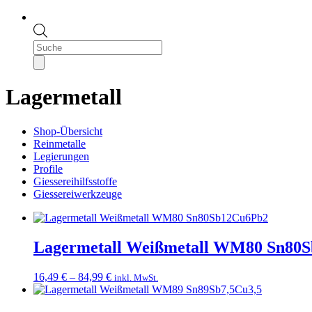
Products
search
Lagermetall
Shop-Übersicht
Reinmetalle
Legierungen
Profile
Giessereihilfsstoffe
Giessereiwerkzeuge
Lagermetall Weißmetall WM80 Sn80
Preisspanne:
16,49
€
–
84,99
€
inkl. MwSt.
16,49 €
bis