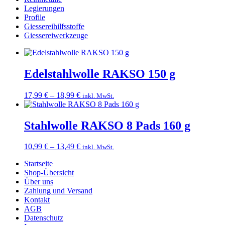
Legierungen
Profile
Giessereihilfsstoffe
Giessereiwerkzeuge
Edelstahlwolle RAKSO 150 g
Preisspanne:
17,99
€
–
18,99
€
inkl. MwSt.
17,99 €
bis
18,99 €
Stahlwolle RAKSO 8 Pads 160 g
Preisspanne:
10,99
€
–
13,49
€
inkl. MwSt.
10,99 €
Startseite
bis
Shop-Übersicht
13,49 €
Über uns
Zahlung und Versand
Kontakt
AGB
Datenschutz