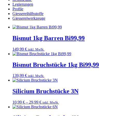
Legierungen
Profile
Giessereihilfsstoffe
Giessereiwerkzeuge
Bismut 1kg Barren Bi99,99
149,99
€
inkl. MwSt.
Bismut Bruchstücke 1kg Bi99,99
139,99
€
inkl. MwSt.
Silicium Bruchstücke 3N
Preisspanne:
10,99
€
–
29,99
€
inkl. MwSt.
10,99 €
bis
29,99 €