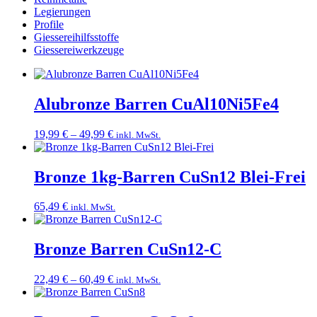
Legierungen
Profile
Giessereihilfsstoffe
Giessereiwerkzeuge
Alubronze Barren CuAl10Ni5Fe4
Preisspanne:
19,99
€
–
49,99
€
inkl. MwSt.
19,99 €
bis
49,99 €
Bronze 1kg-Barren CuSn12 Blei-Frei
65,49
€
inkl. MwSt.
Bronze Barren CuSn12-C
Preisspanne:
22,49
€
–
60,49
€
inkl. MwSt.
22,49 €
bis
60,49 €