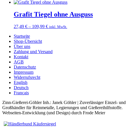
11,99 €
bis
14,49 €
Grafit Tiegel ohne Ausguss
Preisspanne:
27,49
€
–
109,99
€
inkl. MwSt.
27,49 €
Startseite
bis
Shop-Übersicht
109,99 €
Über uns
Zahlung und Versand
Kontakt
AGB
Datenschutz
Impressum
Widerrufsrecht
English
Deutsch
Français
Zinn-Gießerei-Göhler Inh.: Janek Göhler | Zuverlässiger Einzel- und
Großhändler für Reinmetalle, Legierungen und Gießereihilfsstoffe.
Webseiten-Entwicklung (und Design) durch Frode Meier