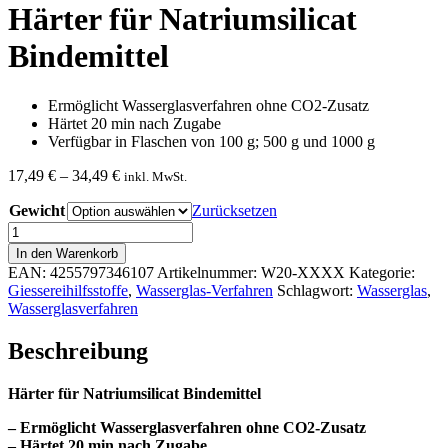
Härter für Natriumsilicat
Bindemittel
Ermöglicht Wasserglasverfahren ohne CO2-Zusatz
Härtet 20 min nach Zugabe
Verfügbar in Flaschen von 100 g; 500 g und 1000 g
Preisspanne:
17,49
€
–
34,49
€
inkl. MwSt.
17,49 €
Gewicht
bis
Zurücksetzen
34,49 €
Härter
für
In den Warenkorb
Natriumsilicat
EAN:
4255797346107
Artikelnummer:
W20-XXXX
Kategorie:
Bindemittel
Giessereihilfsstoffe
,
Wasserglas-Verfahren
Schlagwort:
Wasserglas
,
Menge
Wasserglasverfahren
Beschreibung
Härter für Natriumsilicat Bindemittel
– Ermöglicht Wasserglasverfahren ohne CO2-Zusatz
– Härtet 20 min nach Zugabe