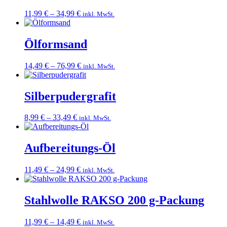
Preisspanne:
11,99
€
–
34,99
€
inkl. MwSt.
11,99 €
bis
34,99 €
Ölformsand
Preisspanne:
14,49
€
–
76,99
€
inkl. MwSt.
14,49 €
bis
76,99 €
Silberpudergrafit
Preisspanne:
8,99
€
–
33,49
€
inkl. MwSt.
8,99 €
bis
33,49 €
Aufbereitungs-Öl
Preisspanne:
11,49
€
–
24,99
€
inkl. MwSt.
11,49 €
bis
24,99 €
Stahlwolle RAKSO 200 g-Packung
Preisspanne:
11,99
€
–
14,49
€
inkl. MwSt.