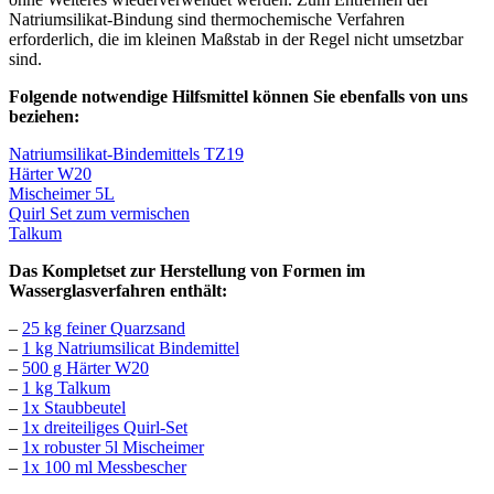
Natriumsilikat-Bindung sind thermochemische Verfahren
erforderlich, die im kleinen Maßstab in der Regel nicht umsetzbar
sind.
Folgende notwendige Hilfsmittel können Sie ebenfalls von uns
beziehen:
Natriumsilikat-Bindemittels TZ19
Härter W20
Mischeimer 5L
Quirl Set zum vermischen
Talkum
Das Kompletset zur Herstellung von Formen im
Wasserglasverfahren enthält:
–
25 kg feiner Quarzsand
–
1 kg Natriumsilicat Bindemittel
–
500 g Härter W20
–
1 kg Talkum
–
1x Staubbeutel
–
1x dreiteiliges Quirl-Set
–
1x robuster 5l Mischeimer
–
1x 100 ml Messbescher