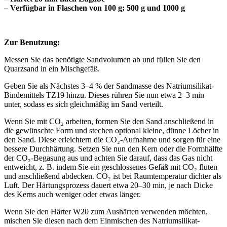
– Verfügbar in Flaschen von 100 g; 500 g und 1000 g
Zur Benutzung:
Messen Sie das benötigte Sandvolumen ab und füllen Sie den
Quarzsand in ein Mischgefäß.
Geben Sie als Nächstes 3–4 % der Sandmasse des Natriumsilikat-
Bindemittels TZ19 hinzu. Dieses rühren Sie nun etwa 2–3 min
unter, sodass es sich gleichmäßig im Sand verteilt.
Wenn Sie mit CO₂ arbeiten, formen Sie den Sand anschließend in
die gewünschte Form und stechen optional kleine, dünne Löcher in
den Sand. Diese erleichtern die CO₂-Aufnahme und sorgen für eine
bessere Durchhärtung. Setzen Sie nun den Kern oder die Formhälfte
der CO₂-Begasung aus und achten Sie darauf, dass das Gas nicht
entweicht, z. B. indem Sie ein geschlossenes Gefäß mit CO₂ fluten
und anschließend abdecken. CO₂ ist bei Raumtemperatur dichter als
Luft. Der Härtungsprozess dauert etwa 20–30 min, je nach Dicke
des Kerns auch weniger oder etwas länger.
Wenn Sie den Härter W20 zum Aushärten verwenden möchten,
mischen Sie diesen nach dem Einmischen des Natriumsilikat-