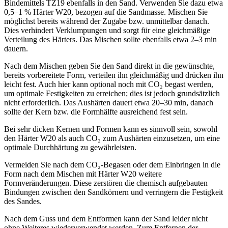
Bindemittels TZ19 ebenfalls in den Sand. Verwenden Sie dazu etwa
0,5–1 % Härter W20, bezogen auf die Sandmasse. Mischen Sie
möglichst bereits während der Zugabe bzw. unmittelbar danach.
Dies verhindert Verklumpungen und sorgt für eine gleichmäßige
Verteilung des Härters. Das Mischen sollte ebenfalls etwa 2–3 min
dauern.
Nach dem Mischen geben Sie den Sand direkt in die gewünschte,
bereits vorbereitete Form, verteilen ihn gleichmäßig und drücken ihn
leicht fest. Auch hier kann optional noch mit CO₂ begast werden,
um optimale Festigkeiten zu erreichen; dies ist jedoch grundsätzlich
nicht erforderlich. Das Aushärten dauert etwa 20–30 min, danach
sollte der Kern bzw. die Formhälfte ausreichend fest sein.
Bei sehr dicken Kernen und Formen kann es sinnvoll sein, sowohl
den Härter W20 als auch CO₂ zum Aushärten einzusetzen, um eine
optimale Durchhärtung zu gewährleisten.
Vermeiden Sie nach dem CO₂-Begasen oder dem Einbringen in die
Form nach dem Mischen mit Härter W20 weitere
Formveränderungen. Diese zerstören die chemisch aufgebauten
Bindungen zwischen den Sandkörnern und verringern die Festigkeit
des Sandes.
Nach dem Guss und dem Entformen kann der Sand leider nicht
ohne Weiteres wiederverwendet werden. Zum Entfernen der