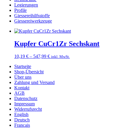
Legierungen
Profile
Giessereihilfsstoffe
Giessereiwerkzeuge
Kupfer CuCr1Zr Sechskant
Preisspanne:
10,19
€
–
547,99
€
inkl. MwSt.
10,19 €
Startseite
bis
Shop-Übersicht
547,99 €
Über uns
Zahlung und Versand
Kontakt
AGB
Datenschutz
Impressum
Widerrufsrecht
English
Deutsch
Français