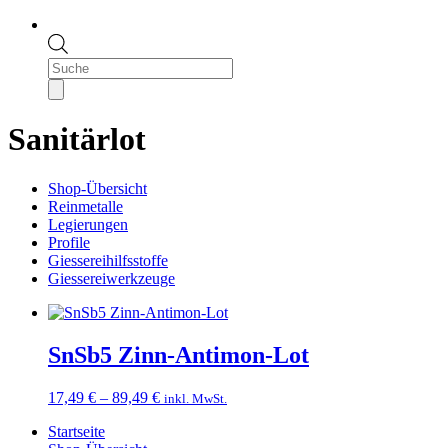
Products
search
Sanitärlot
Shop-Übersicht
Reinmetalle
Legierungen
Profile
Giessereihilfsstoffe
Giessereiwerkzeuge
SnSb5 Zinn-Antimon-Lot
Preisspanne:
17,49
€
–
89,49
€
inkl. MwSt.
17,49 €
Startseite
bis