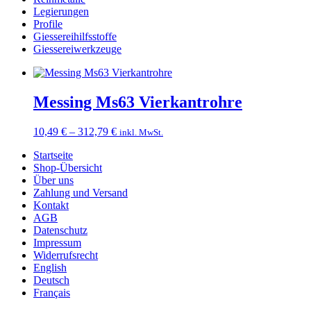
Legierungen
Profile
Giessereihilfsstoffe
Giessereiwerkzeuge
Messing Ms63 Vierkantrohre
Preisspanne:
10,49
€
–
312,79
€
inkl. MwSt.
10,49 €
Startseite
bis
Shop-Übersicht
312,79 €
Über uns
Zahlung und Versand
Kontakt
AGB
Datenschutz
Impressum
Widerrufsrecht
English
Deutsch
Français