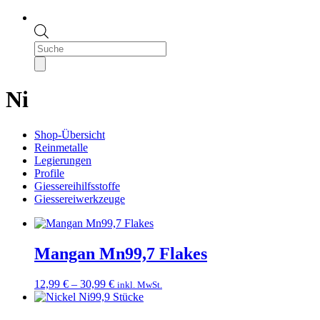
Products
search
Ni
Shop-Übersicht
Reinmetalle
Legierungen
Profile
Giessereihilfsstoffe
Giessereiwerkzeuge
Mangan Mn99,7 Flakes
Preisspanne:
12,99
€
–
30,99
€
inkl. MwSt.
12,99 €
bis