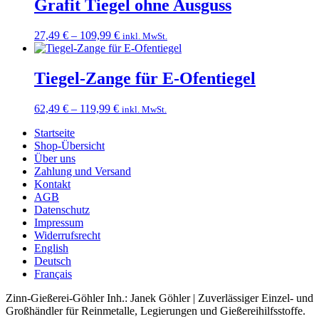
Grafit Tiegel ohne Ausguss
Preisspanne:
27,49
€
–
109,99
€
inkl. MwSt.
27,49 €
bis
109,99 €
Tiegel-Zange für E-Ofentiegel
Preisspanne:
62,49
€
–
119,99
€
inkl. MwSt.
62,49 €
Startseite
bis
Shop-Übersicht
119,99 €
Über uns
Zahlung und Versand
Kontakt
AGB
Datenschutz
Impressum
Widerrufsrecht
English
Deutsch
Français
Zinn-Gießerei-Göhler Inh.: Janek Göhler | Zuverlässiger Einzel- und
Großhändler für Reinmetalle, Legierungen und Gießereihilfsstoffe.