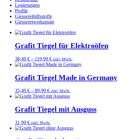
Legierungen
Profile
Giessereihilfsstoffe
Giessereiwerkzeuge
Grafit Tiegel für Elektroöfen
Preisspanne:
38,49
€
–
119,99
€
inkl. MwSt.
38,49 €
bis
119,99 €
Grafit Tiegel Made in Germany
Preisspanne:
35,49
€
–
89,99
€
inkl. MwSt.
35,49 €
bis
89,99 €
Grafit Tiegel mit Ausguss
31,99
€
inkl. MwSt.