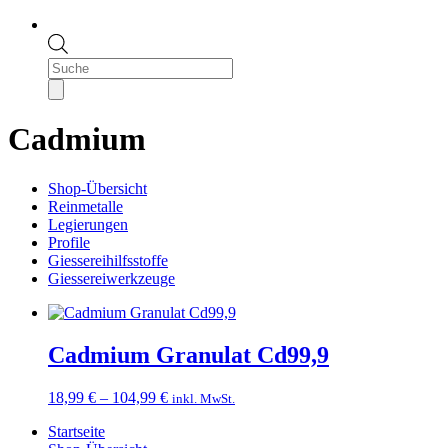
Products
search
Cadmium
Shop-Übersicht
Reinmetalle
Legierungen
Profile
Giessereihilfsstoffe
Giessereiwerkzeuge
Cadmium Granulat Cd99,9
Preisspanne:
18,99
€
–
104,99
€
inkl. MwSt.
18,99 €
Startseite
bis