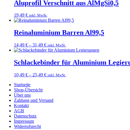
27,99 €
Aluprofil Verschnitt aus AlMgSi0,5
19,49
€
inkl. MwSt.
Reinaluminium Barren Al99,5
Preisspanne:
14,49
€
–
31,49
€
inkl. MwSt.
14,49 €
bis
31,49 €
Schlackebinder für Aluminium Legier
Preisspanne:
10,49
€
–
25,49
€
inkl. MwSt.
10,49 €
Startseite
bis
Shop-Übersicht
25,49 €
Über uns
Zahlung und Versand
Kontakt
AGB
Datenschutz
Impressum
Widerrufsrecht