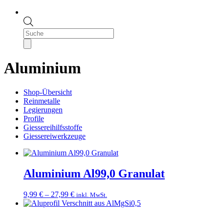
Products
search
Aluminium
Shop-Übersicht
Reinmetalle
Legierungen
Profile
Giessereihilfsstoffe
Giessereiwerkzeuge
Aluminium Al99,0 Granulat
Preisspanne:
9,99
€
–
27,99
€
inkl. MwSt.
9,99 €
bis