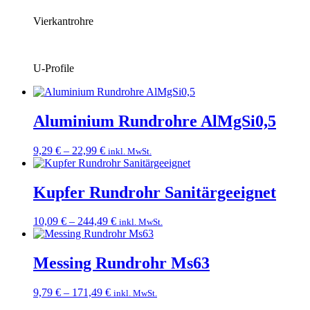
Vierkantrohre
U-Profile
Aluminium Rundrohre AlMgSi0,5
Preisspanne:
9,29
€
–
22,99
€
inkl. MwSt.
9,29 €
bis
22,99 €
Kupfer Rundrohr Sanitärgeeignet
Preisspanne:
10,09
€
–
244,49
€
inkl. MwSt.
10,09 €
bis
244,49 €
Messing Rundrohr Ms63
Preisspanne:
9,79
€
–
171,49
€
inkl. MwSt.
9,79 €