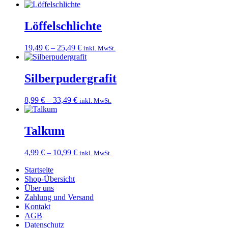
9,99 €
bis
49,99 €
Löffelschlichte
Preisspanne:
19,49
€
–
25,49
€
inkl. MwSt.
19,49 €
bis
25,49 €
Silberpudergrafit
Preisspanne:
8,99
€
–
33,49
€
inkl. MwSt.
8,99 €
bis
33,49 €
Talkum
Preisspanne:
4,99
€
–
10,99
€
inkl. MwSt.
4,99 €
Startseite
bis
Shop-Übersicht
10,99 €
Über uns
Zahlung und Versand
Kontakt
AGB
Datenschutz