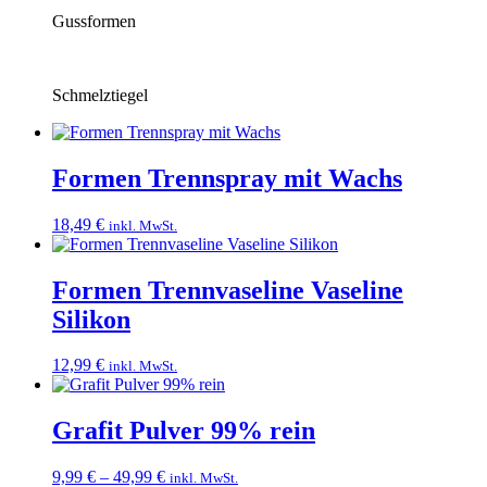
Gussformen
Schmelztiegel
Formen Trennspray mit Wachs
18,49
€
inkl. MwSt.
Formen Trennvaseline Vaseline
Silikon
12,99
€
inkl. MwSt.
Grafit Pulver 99% rein
Preisspanne:
9,99
€
–
49,99
€
inkl. MwSt.